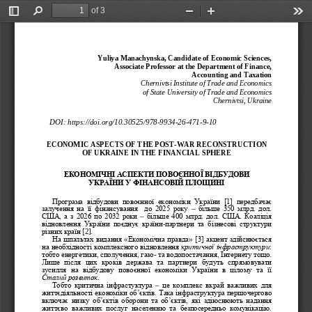
of 3
Toggle
Find
Zoom
Zoom
Too
Sidebar
Out
In
Yuliya Manachynska, Candidate of Economic Sciences,
Associate Professor at the Department of Finance,  
Accounting and Taxation
Chernivtsi Institute of Trade and Economics 
of State University of Trade and Economics
Chernivtsi, Ukraine
DOI: 
https://doi.org/10.30525/978-
9934
-26-
471
-9-10 
ECONOMIC ASPECTS OF THE POST
-WAR RECONSTRUCTION 
OF UKRAINE IN THE FINANCIAL SPHERE
ЕКОНОМІЧНІ АСПЕКТИ ПОВОЄННОЇ ВІДБУДОВИ 
УКРАЇНИ У ФІНАНСОВІЙ ПЛОЩИНІ
Програма 
відбудови  повоєнної  економіки  України  [1]  пере
дбачає 
– 
залучення  на  її  фінансування    до  2025  року 
більше  350  млрд.  дол. 
  – 
США, а з 2026 по 2032 
роки
більше 400 млрд. дол. США. Коаліція 
-
відновлення  України  поєднує  країни
партнери  та  бізнесові  структури 
2].  
різних країн [
На шпальтах видання «Економічна
правда» [3] акцент здійснюється 
: 
на необхідності комплексного відновлення 
критичної інфраструктури
- 
тобто енергетики, сполучення, газо
та водопостачання, Інтернету тощо. 
Лише  після  цих  кроків  держава  та  партнери  будуть  спрямовувати 
зусилля  на  відбудову  по
воєнної  економіки  України  в  цілому  та  її 
. 
Сталий розвиток
– 
Тобто  критична  інфрастуктура 
це  комплекс  вкрай  важливих  для 
життєдіяльності економіки об’єктів. Така інфраструктура першочергово 
включає  низку  об’єктів  оборони  та  об’єктів,  які  здіюснюють  надання 
життєво  важливих  послуг  населенню  та  безпосередньо  комунікацію. 