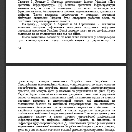
Статтею  1,  Розділу  І  «Загальні  положення»  Закону  України  «Про 
критичну  інфраструктуру»  [4]
безпека  критичної  інфраструктури 
визначається,  як  стан  її  захищеності,  за  якого  забезпечуються 
функці
ональність, безперервність роботи, відновлюваність, цілісність і 
стійкість.  Також  важливим  пріоритетом  у  контексті  повоєнної 
відбудови  економіки  України  буде  створення  робочих  місць  та 
постійних джерел генерування доходів.
  [2] 
На думку Д. Боярчук, К. 
Хартвел т
а
Ю. Гордніченк
а
важливим 
аспектом   виступає
«фінансова   площина»   підтримки   відбудови 
повоєнної економіки України. 
Вчені звертаю увагу на те, що ф
інансова 
підтримка може втілюватися вже під час війни. 
Щодо зовнішньої допомоги, то вона чітко визначена у 
Меморандумі 
про   взаєморозуміння   щодо   співробітництва   у   державному   та 
34 
приватному   секторах   економіки   України   між   Україною
та 
Європейським інвестиційним банком, у відповідності до якого с
торони 
передбачають,  що  портфель  нових  національних  інфраструктурних 
про  єктів,  які  можуть  бути  реалізовані  та  управлятися  на  рівні  Уряду 
: 
України, буде потенційно включати
пріоритетні інвестиції
в дорожній 
сектор
та  модернізацію залізничних ліній, залізничних вузлів та пунктів 
перетину  кордону; 
в  енергетичний  сектор,  які  спрям
овані  на 
підвищення  безпеки  та  надійності  гідроенергетики,  що  охоплюють 
відновлення  обладнання  для  підвищення  операційної  стабільності  та 
надійності  гідроелектростанцій,  а  також  підтримку  ліквідності  та 
стабільності найбільшої гідрогенеруючої компанії; на 
підвищення рівня 
цивільного  захисту
,  а  також  захисту  стратегічної  національної 
інфраструктури 
та  цифрової  стійкості  України,  та  інвестиції  в 
інфраструктуру охорони здоров’я [5]. Здійснювати процес фінансування 
відновлення  повоєнної  економіки  України  необхі
дно  з  різних  джерел, 
тому на рівні владних структур в нашій державі створено низку фондів: 
; 
; 