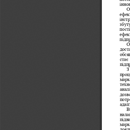
інно
О
ефек
інст
збут
пост
ефек
підп
О
дост
обся
стає
підп
З
проц
марк
техн
анал
дозв
потр
адап
В
нала
підв
марк
лоял