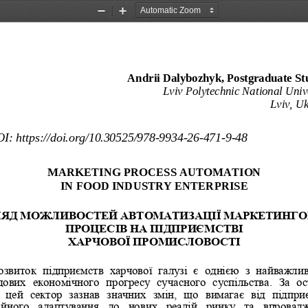
Zoom
Zoom
Out
In
Andrii Dalybozhyk, Postgraduate St
Lviv P
olytechnic National Univ
Lviv, U
I: https://doi.org/10.30525/978-
9934
-26-
471
-9-48 
MARKETING PROCESS AUTOMATION 
IN FOOD INDUSTRY ENTERPRISE
ЯД МОЖЛИВОСТЕЙ АВТОМАТИЗАЦІЇ МАРКЕТИНГО
ПРОЦЕСІВ НА ПІДПРИЄМСТВІ 
ХАРЧОВОЇ ПРОМИСЛОВОСТІ
озвиток  підприємств  харчової  галузі  є  однією  з  найважли
дових  економічного  прогресу  сучасного  суспільства.  За  ос
  цей  сектор  зазнав  значних  з
мін,  що  вимагає  від  підпри
ійного  адаптування  до  нових  реалій  ринку  та  впровад