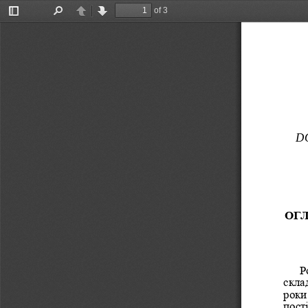
of 3
Toggle
Find
Previous
Next
Sidebar
DO
ОГЛ
Р
скла
роки
пост