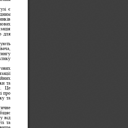
зі  є 
ідним 
инків 
мовах 
зація 
  для 
чують 
вача, 
тингу 
ктику 
гових 
зації 
ійних 
ки та 
.  Це 
і про 
ку та 
тичне 
біцяє 
у від 
ті та 
овище 