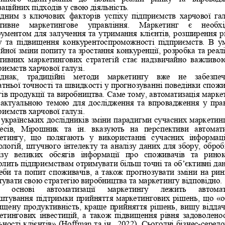
ваційних підходів у свою діяльність.
дним  з  ключових  факторів  успіху  підприємств  харчової  галу
тивне   маркетингове   управління.   Маркетинг   є   необх
рументом для залучення та утримання клієнтів, розширення р
у  та  підвищення  конкурентоспроможності  підприємств.  В  у
ійної зміни попиту та зростання конкуренції, розробка та реалі
тивних  маркетингових  стратегій  стає  надзвичайно 
важливою
риємств харчової галузі.
днак,  традиційні  методи  маркетингу  вже  не  забезпе
атньої точності та швидкості у прогнозуванні поведінки спожи
гів продукції та виробництва. Саме тому, автоматизація марке
  актуальною темою для  дослідження  та  впровадження  у  пра
риємств харчової галузі.
 українських дослідників зміни парадигми сучасних маркетин
есів,  Мірошник  та  ін.  вказують  на  перспективи  автомати
етингу,  що  полягають  у  використанні  сучасних  інформац
ологій, штучного інтелекту та аналізу даних для збору, оброб
ізу  великих  обсягів  інформації  про  споживачів  та  ринок
’
олить підприємствам отримувати більш точні та об
єктивні дан
еби та попит споживачів, а також прог
нозувати зміни на рин
тувати свою стратегію виробництва та маркетингу відповідно.
   основі   автоматизації   маркетингу   лежить   автома
штування підтримки прийняття маркетингових рішень, що «о
ищену продуктивність, краще прийняття ріше
нь, вищу віддач
етингових інвестицій, а також підвищення рівня задоволенос
-
ьності клієнтів» (Hoffman та ін., 2022). Сьогодні бізнес
серед