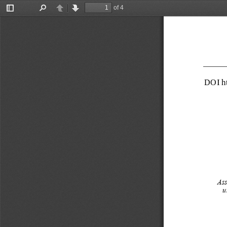
of 4
Toggle
Find
Previous
Next
Sidebar
DOI 
h
Ass
u