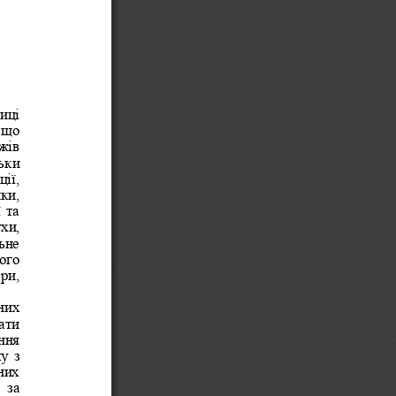
иці 
 що 
жів 
ьк
и 
ії, 
ки, 
 та 
хи, 
ьне 
ого 
ри, 
них 
ати 
ння 
у з 
них 
 за 