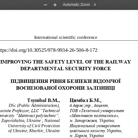
Zoom
Zoom
Out
In
International scientific conference
ttps://doi.org/10.30525/978
-
9934
-
26
-
506
-
8
-
1
72
IMPROVING THE SAFETY LEVEL OF THE RAILWAY 
DEPARTMENTAL SECURITY FORCE
ПІДВИЩЕННЯ РІВНЯ БЕЗПЕКИ ВІД
ОМЧОЇ
ВОЄНІЗОВАНОЇ ОХОРОНИ ЗАЛІЗНИЦІ
Tsymbal B.M.
,
Цимбал Б.М., 
DSc (Public Administration), 
д.держ.упр., доцент, 
ociate Professor, LLC “Technical 
ТОВ «Технічний університет 
niversity “Metinvest polytechnic”, 
«Метінвест політехніка», 
Zaporizhzhia, Ukraine ; National 
м. Запоріжжя, Україна; 
University of Civil Protection 
Національний університет 
of Ukraine, Kharkiv, Ukraine
цивільного захисту України, 
м. Харків, Україна