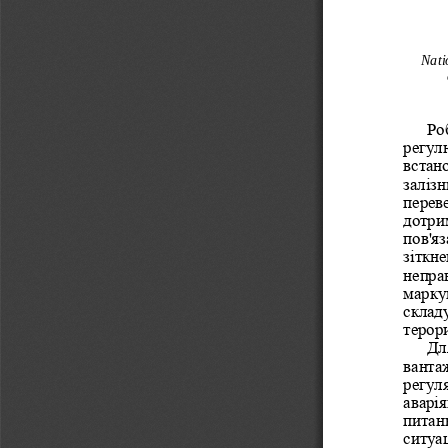
Nati
Ро
регул
встан
заліз
переве
дотри
пов'яз
зіткне
непра
марку
склад
терори
Дл
ванта
регуля
аварі
питан
ситуа