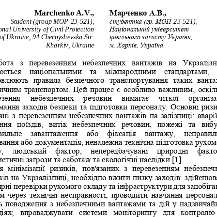
Marche
nko A.V.,
Марченко А.В.
,
Student (group MOP
-
23
-
521), 
студентка (гр. МОП
-
23
-
521), 
onal University of Civil Protection 
Національний університет 
of Ukraine, 94 Chernyshevska Str. 
цивільного захисту України, 
Kharkiv, Ukraine
м. Харків
, Україна
бота  з  перевезенням  небезпечних  вантажів  на  Укрзалізн
юється  національними  та  міжнародними  стандартами, 
овлюють  правила  безпечного  транспортування  таких  ванта
ничним транспортом. Цей процес є особливо важливим, оскіл
зення   небезпечних   речовин   вимагає   чіткої   організац
мання заходів безпеки та підготовки персоналу. Основні ризи
ані з перевезенням небезпечних вантажів  на залізниці: аварії
ння  поїздів,  витік  небезпечних  речовин,  пожежі  та 
вибу
вильне   завантаження  або  фіксація   вантажу,  неправил
вання або документація, неналежна технічна підготовка рухом
у,   людський   фактор,   непередбачувані   природні   факто
стичні загрози та саботаж та екологічні наслідки [1].
я  мінімізації  ризиків,  пов'язаних  з  перевезенням  небезпеч
жів на Укрзалізниці, необхідно вжити низку заходів: здійснюв
рні перевірки рухомого складу та інфраструктури для запобіга
ям через технічні несправності; проводити навчання 
персонал
ь поводження з небезпечними вантажами та дій у надзвичай
ціях;  впроваджувати  системи  моніторингу  для  контролю 