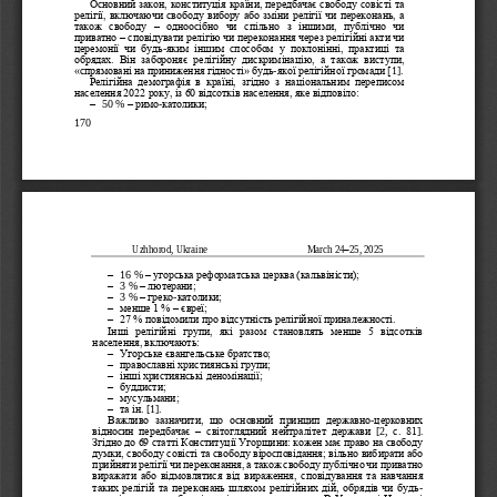
Основний закон, конституція країни, передбачає свободу совісті та 
релігії, включаючи свободу вибору або зміни релігії чи переконань, а 
також  свободу 
–
одноосібно  чи  спільно  з  іншими,  публічно  чи 
приватно
–
сповідувати релігію чи переконання через релігійні акти чи 
церемонії  чи  будь
-
яким  іншим  способом  у  поклонінні,  практиці  та 
обрядах.  Він  забороняє  релігійну  дискримінацію,  а  також  виступи, 
«спрямовані на приниження гідності» будь
-
якої релігійної громади [
1].
Релігійна  демографія  в  країні,  згідно  з  національним  переписом 
населення 2022 року, із 60 відсотків населення, яке відповіло: 
–
50 % 
–
римо
-
католики; 
170
Uzhhorod, Ukraine
March 24
–
25, 2025
–
16 % 
–
угорська реформатська церква (кальвіністи); 
–
3 % 
–
лютерани; 
–
3 % 
–
греко
-
католики;
–
менше 1 % 
–
євреї; 
–
27 % повідомили про відсутність релігійної приналежності. 
Інші  релігійні  групи,  які  разом  становлять  менше  5  відсотків 
населення, включають: 
–
Угорське євангельське братство; 
–
православні християнські групи; 
–
інші християнські деномінації; 
–
буддисти;
–
мусульмани; 
–
та ін. 
[1].
Важливо  зазначити,  що  о
сновний  принцип  державно
-
церковних
відносин 
передбачає 
–
світоглядний  нейтралітет
держави
[2, 
с.  81
]. 
Згідно до 69 статті Конституції Угорщини: 
кожен має право на свободу 
думки, свободу совісті та свободу віросповідання
; вільно вибирати 
або 
прийнят
и
релігії чи переконан
ня
, а також свободу публічно чи приватно 
виражати або 
відмовлятися від вираження, сповідування та навчання 
таких релігій та переконань шляхом релігійних дій, обрядів чи будь
-