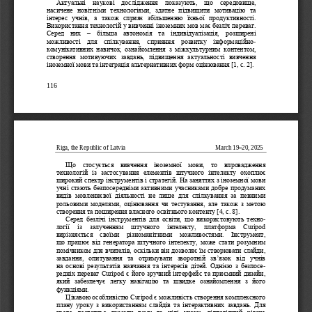
Актуальні  наукові  дослідження  показують,  що  середовище, 
насичене  новітніми  технологіями,  здатне  підвищити  мотивацію  та 
інтерес  учнів,  а  також  сприяє  збільшенню  їхньої  продуктивності. 
Використання технологій у вивченні іноземних мов має безліч переваг. 
Серед  них  –
більша  автономія  та  індивідуалізація,  розширені 
можливості  для  спілкування,  сприяння  розвитку  інформаційно
-
комунікативних  навичок,  ознайомлення  з  міжкультурним  контентом, 
створення  мотивуючих  завдань,  підвищення  актуальності  вивчення 
іноземної мови та інтеграція альтернативних форм оцінювання [1, с. 2].
116 
Riga, the Republic of Latvia 
 March 19
–
20, 2025 
Що  стосується  вивчення  іноземної  мови,  то  впровадження 
технологій  із  застосування  елементів  штучного  інтелекту  охоплює 
широкий спектр інструментів і стратегій. На заняттях з іноземної мови 
учні стають безпосередніми активними учасниками добре продуманих 
видів
мовленнєвої  діяльності  не  лише  для  спілкування  за  певними 
рольовими  моделями,  оцінювання  чи  тестування,  але  також  з  метою 
створення та поширення власного освітнього контенту [4, с. 8].
Серед  безлічі  інструментів  для  освіти,  що  використовують  техно
- 
логії   із   залученням   штучного   інтелекту,   платформа   Curipod 
вирізняється  своїми  різноманітними  можливостями.  Інструмент, 
що працює від генератора штучного інтелекту, може стати розумним 
помічником для вчителів, оскільки він дозволяє їм створювати слайди, 
завдання,  опитування  та  отримувати  зворотній  зв’язок  від  учнів 
на  основі  результатів  навчання  та  інтересів  дітей.  Однією  з  безпосе
- 
редніх переваг Curipod є його зручний інтерфейс та приємний дизайн, 
який  забезпечує  легку  навігацію  та  швидке  ознайомлення  з  його 
функціями.
Цікавою особливістю Curipod є можливість створення комплексного 
плану  уроку  з  використанням  слайдів  та  інтерактивних  завдань.  Для 
цього  достатньо  вказати  тему  та  цілі  уроку,  відповідний  рівень 