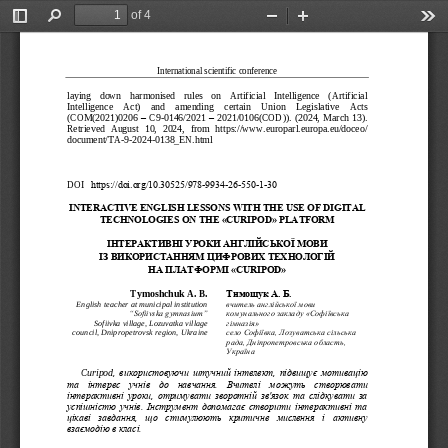
of 4
Toggle
Find
Zoom
Zoom
Too
Sidebar
Out
In
International scientific conference 
laying    down    harmonised    rules    on    Artificial    Intelligence    (Artificial 
Intelligence    Act)    and    amending    certain    Union    Legislative    Acts 
(COM(2021)0206 
–
  C9
-0146/2021 
–
  2021/0106(COD)).  (2024,  March  13). 
Retrieved  August  10,  2024,  from  https://www.europarl.europa.eu/doceo/
document/TA
-9-2024-
0138_EN.html
  https://doi.org/10.30525/978-9934-26-550-1-30
DOI 
INTERACTIVE ENGLISH LESSONS WITH THE USE 
OF
 DIGITAL 
TECHNOLOGIES ON THE «CURIPOD» PLATFORM 
ІНТЕРАКТИВНІ УРОКИ АНГЛІЙСЬКОЇ МОВИ 
ІЗ ВИКОРИСТАННЯМ ЦИФРОВИХ ТЕХНОЛОГІЙ 
НА ПЛАТФОРМІ «CURIPO
D» 
Tymoshchuk A. B.
Тимощук А. Б.
English teacher at municipal institution 
вчитель англійської мов
и 
“Sofiivska gymnasium”
комунального закладу «Софіївська 
Sofiivka village, Lozuvatka village 
гімназія»
council, Dnipropetrovsk region, Ukraine
село Софіївка, Лозуватська сільська 
рада, Дніпропетровська область, 
Україна
Curipod
, використовуючи штучний інтелект, підвищує мотивацію 
та  інтерес  учнів  до  навчання. 
Вчителі  можуть  створювати 
інтерактивні 
уроки, отримувати зворотній зв'язок та слідкувати за 
успішністю учнів. Інструмент допомагає створити інтерактивні та 
цікаві  завдання,  що  стимулюють  критичне  мислення  і  активну 
взаємодію в класі.