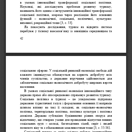
в  умовах  інноваційної  трансформації  соціальної  політики. 
Науковці,   які   досліджують   проблеми   розвитку   туризму, 
називають його одним з інструментів інноваційної трансформації 
соціальної  політики,  зокрема 
через  реалізацію  його  основних 
функцій 
–
економічної,  соціальної,  політичної,  культурно
-
виховної, рекреаційної тощо [3, с. 53].
Як  показують  дослідження,  туризм  як  відкрита  система 
перебуває у тісному взаємозв’язку із зовнішнім середовищем та 
42
соціальною сф
ерою. У соціальній ринковій економіці свобода дій 
кожного  індивідуума  обмежується  на  користь  добробуту  всіх 
членів  суспільства,  а  державне  втручання  здійснюється  для 
забезпечення соціально
-
економічного добробуту широких верств 
населення.
В  умовах 
соціальної  ринкової  економіки  інноваційного  типу 
держава прямо або опосередковано спрямовує розвиток туризму. 
Соціальна  політика  в  туризмі 
–
це  усвідомлена  підтримка 
державою туристичної галузі і формування основних її напрямів 
шляхом  впливу  на  такі  її  скл
адові,  як  соціально
-
економічна 
політика,  територіальна  політика,  політика  культури  і  політика 
дозвілля.  Держава  субсидіює  будівництво  різних  споруд  для 
відпочинку, що створює умови для проведення відпустки певних 
соціальних  груп 
–
молоді,  багатодітних  сіме
й,  сиріт  і  людей 
похилого віку та з обмежен
ими можливостями тощо [3, с. 55
-
56].
Соціальний  туризм  за  своїм  змістом  набуває  інституційних 