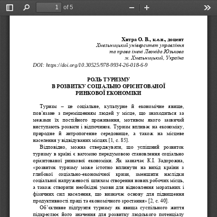
of 5
Toggle
Find
Zoom
Zoom
Too
Sidebar
Out
In
Хитра О. В., к.е.н., доцент
Хмельницький університет управління
та права імені Леоніда Юзькова
м. Хмельницький, Україна
DOI
: 
https
://
doi
.
org
/10.30525/978
-
9934
-
26
-
018
-
6
-
9
РОЛЬ ТУРИЗМУ 
В РОЗВИТКУ
СОЦІАЛЬНО ОРІЄНТОВАН
ОЇ 
РИНКОВОЇ ЕКОНОМІКИ
Туризм 
–
це  соціальне,  культурне  й  економічне  явище, 
пов’язане  з  переміщенням  людей  у  місце,  що  знаходиться  за 
межами  їх  постійного  проживання,  мотивом  яког
о  зазвичай 
виступають розваги і відпочинок. Туризм впливає на економіку, 
природне  й  антропогенне  середовище,  а  також  на  місцеве 
населення у відвідуваних місцях 
[1
, с. 85
].
Відповідно,  можна  стверджувати,  що  успішний  розвиток 
туризму в країні є вагомою пере
думовою становлення соціально 
орієнтованої  ринкової  економік
и.  Як  зазначає  К.І.  Задорожна, 
«
розвиток  туризму  може  істотно  вплинути  на  вихід  країни  з 
глибокої  соціально
-
економічної  кризи,  зменшити  наслідки 
соціальної напруженості шляхом створення нових 
робочих місць, 
а також створити необхідні умови для відновлення моральних і 
фізичних  сил  населення,  що  визначає  основу  для  підвищення 
продуктивності праці та економічного зростання
»
[2, с. 40].
Об’єктивне  підґрунтя  туризму  як  явища  суспільного  життя 
підкре
слює  його  значення  для  розвитку  людського  потенціалу 