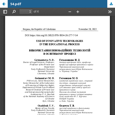
54.pdf