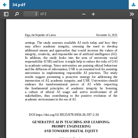
34.pdf