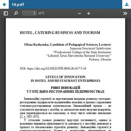
16.pdf