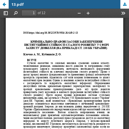
13.pdf