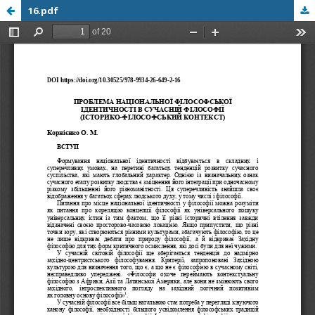
16.pdf