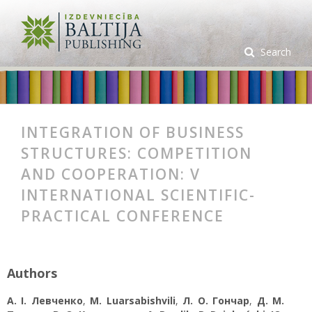
Search
INTEGRATION OF BUSINESS
STRUCTURES: COMPETITION
AND COOPERATION: V
INTERNATIONAL SCIENTIFIC-
PRACTICAL CONFERENCE
Authors
А. І. Левченко
,
M. Luarsabishvili
,
Л. О. Гончар
,
Д. М.