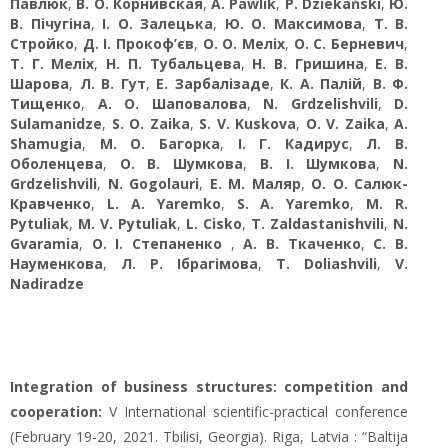
Павлюк
,
В. О. Корнивская
,
A. Pawlik
,
P. Dziekański
,
Ю.
В. Пічугіна
,
І. О. Залецька
,
Ю. О. Максимова
,
Т. В.
Стройко
,
Д. І. Прокоф’єв
,
О. О. Меліх
,
О. С. Берневич
,
Т. Г. Меліх
,
Н. П. Тубальцева
,
Н. В. Гришина
,
Е. В.
Шарова
,
Л. В. Гут
,
Е. Зарбалізаде
,
К. А. Палій
,
В. Ф.
Тищенко
,
А. О. Шаповалова
,
N. Grdzelishvili
,
D.
Sulamanidze
,
S. O. Zaika
,
S. V. Kuskova
,
О. V. Zaika
,
A.
Shamugia
,
М. О. Багорка
,
І. Г. Кадирус
,
Л. В.
Оболенцева
,
О. В. Шумкова
,
В. І. Шумкова
,
N.
Grdzelishvili
,
N. Gogolauri
,
Е. М. Маляр
,
О. О. Салюк-
Кравченко
,
L. A. Yaremko
,
S. A. Yaremko
,
M. R.
Pytuliak
,
M. V. Pytuliak
,
L. Cisko
,
T. Zaldastanishvili
,
N.
Gvaramia
,
О. І. Степаненко
,
А. В. Ткаченко
,
С. В.
Науменкова
,
Л. Р. Ібрагімова
,
T. Doliashvili
,
V.
Nadiradze
Integration of business structures: competition and
cooperation:
V International scientific-practical conference
(February 19-20, 2021. Tbilisi, Georgia). Riga, Latvia : “Baltija