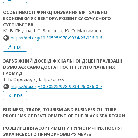
ОСОБЛИВОСТІ ФУНКЦІОНУВАННЯ ВІРТУАЛЬНОЇ
ЕКОНОМІКИ ЯК ВЕКТОРА РОЗВИТКУ СУЧАСНОГО
СУСПІЛЬСТВА
Ю. В. Пічугіна, І. О. Залецька, Ю. О. Максимова
https://doi.org/10.30525/978-9934-26-036-0-6
PDF
ЗАРУБІЖНИЙ ДОСВІД ФІСКАЛЬНОЇ ДЕЦЕНТРАЛІЗАЦІЇ
В УМОВАХ САМОДОСТАТНОСТІ ТЕРИТОРІАЛЬНИХ
ГРОМАД
Т. В. Стройко, Д. І. Прокоф’єв
https://doi.org/10.30525/978-9934-26-036-0-7
PDF
BUSINESS, TRADE, TOURISM AND BUSINESS CULTURE:
PROBLEMS OF DEVELOPMENT OF THE BLACK SEA REGION
РОЗШИРЕННЯ АСОРТИМЕНТУ ТУРИСТИЧНИХ ПОСЛУГ
УКРАЇНСЬКОГО ПРИЧОРНОМОР’Я ЧЕРЕЗ