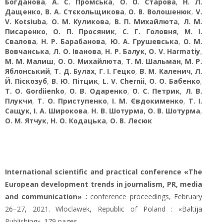
Богданова
,
А. С. Промська
,
О. О. Старова
,
Н. Л.
Дащенко
,
В. А. Стєкольщикова
,
О. В. Волошенюк
,
V.
V. Kotsiuba
,
О. М. Куликова
,
В. П. Михайлюта
,
Л. М.
Писаренко
,
О. П. Просяник
,
С. Г. Головня
,
М. І.
Свалова
,
Н. Р. Барабанова
,
Ю. А. Грушевська
,
О. М.
Вовчанська
,
Л. О. Іванова
,
Н. Р. Балук
,
O. V. Harmatiy
,
М. М. Малиш
,
О. О. Михайлюта
,
Т. М. Шальман
,
М. Р.
Яблонський
,
Т. Д. Булах
,
Г. І. Гецко
,
В. М. Каленич
,
Л.
Й. Піскозуб
,
В. Ю. Пітцик
,
L. V. Chernii
,
О. О. Бабенко
,
T. O. Gordiienko
,
О. В. Одаренко
,
О. С. Петрик
,
Л. В.
Плукчи
,
Т. О. Приступенко
,
І. М. Євдокименко
,
Т. І.
Сащук
,
І. А. Широкова
,
Н. В. Шотурма
,
О. В. Шотурма
,
О. М. Ятчук
,
Н. О. Кодацька
,
О. В. Лесюк
International scientific and practical conference «The
European development trends in journalism, PR, media
and communication» :
conference proceedings, February
26–27, 2021. Wloclawek, Republic of Poland : «Baltija
Publishing». 179 pages.