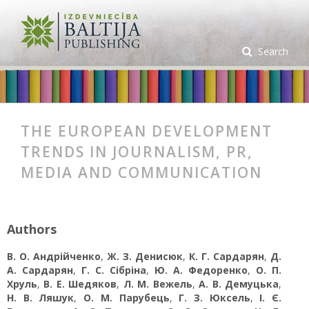
Search
THE EUROPEAN DEVELOPMENT
TRENDS IN JOURNALISM, PR,
MEDIA AND COMMUNICATION
Authors
В. О. Андрійченко
,
Ж. З. Денисюк
,
К. Г. Сардарян
,
Д.
А. Сардарян
,
Г. С. Сібріна
,
Ю. А. Федоренко
,
О. П.
Хруль
,
В. Е. Шедяков
,
Л. М. Вежель
,
А. В. Демуцька
,
Н. В. Ляшук
,
О. М. Парубець
,
Г. З. Юксель
,
І. Є.