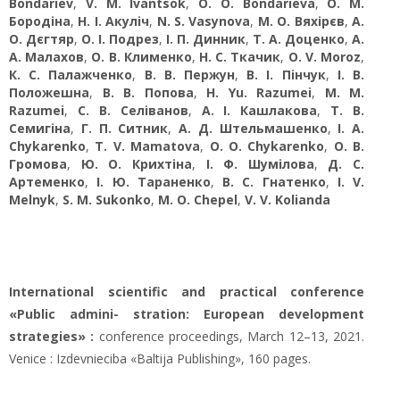
Bondariev
,
V. M. Ivantsok
,
O. O. Bondarieva
,
О. М.
Бородіна
,
Н. І. Акуліч
,
N. S. Vasynova
,
М. О. Вяхірєв
,
А.
О. Дєгтяр
,
О. І. Подрез
,
І. П. Динник
,
Т. А. Доценко
,
А.
А. Малахов
,
О. В. Клименко
,
Н. С. Ткачик
,
O. V. Moroz
,
К. С. Палажченко
,
В. В. Пержун
,
В. І. Пінчук
,
І. В.
Положешна
,
В. В. Попова
,
H. Yu. Razumei
,
M. M.
Razumei
,
С. В. Селіванов
,
А. І. Кашлакова
,
Т. В.
Семигіна
,
Г. П. Ситник
,
А. Д. Штельмашенко
,
І. A.
Chykarenko
,
Т. V. Mamatova
,
O. O. Chykarenko
,
О. В.
Громова
,
Ю. О. Крихтіна
,
І. Ф. Шумілова
,
Д. С.
Артеменко
,
І. Ю. Тараненко
,
В. С. Гнатенко
,
I. V.
Melnyk
,
S. M. Sukonko
,
M. O. Chepel
,
V. V. Kolianda
International scientific and practical conference
«Public admini- stration: European development
strategies» :
conference proceedings, March 12–13, 2021.
Venice : Izdevnieciba «Baltija Publishing», 160 pages.