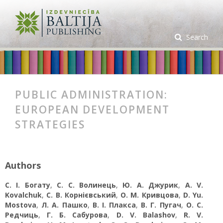
Search
PUBLIC ADMINISTRATION:
EUROPEAN DEVELOPMENT
STRATEGIES
Authors
С. І. Богату
,
С. С. Волинець
,
Ю. А. Джурик
,
A. V.
Kovalchuk
,
С. В. Корнієвський
,
О. М. Кривцова
,
D. Yu.
Mostova
,
Л. А. Пашко
,
В. І. Плакса
,
В. Г. Пугач
,
О. С.
Редчиць
,
Г. Б. Сабурова
,
D. V. Balashov
,
R. V.