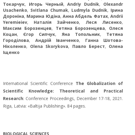
Токарчук
,
Игорь Черный
,
Аndriy Dudnik
,
Olexandr
Usachenko
,
Svіtlana Chumak
,
Ludmyla Dudnik
,
Ірина
Дороніна
,
Марина Юдіна
,
Анна Абдель Фатах
,
Andrii
Yeremieiev
,
Наталія Зайченко
,
Леся Лисенко
,
Максим Борозенцев
,
Тетяна Борозенцева
,
Олеся
Коцан
,
Єгор Сипчук
,
Яна Топольник
,
Тетяна
Городілова
,
Андрій Іванченко
,
Ганна Шотова-
Ніколенко
,
Olena Skorykova
,
Павло Берест
,
Олена
Іщенко
International Scientific Conference
The Globalization of
Scientific Knowledge: Theoretical and Practical
Research
: Conference Proceedings, December 17-18, 2021.
Riga, Latvia: «Baltija Publishing». 84 pages.
BIOLOGICAL SCIENCES