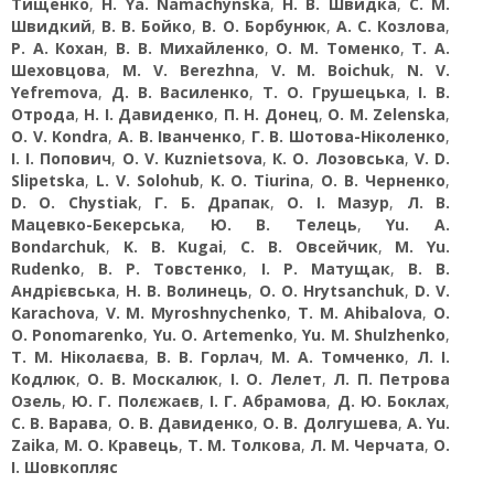
Тищенко
,
H. Ya. Namachynska
,
Н. В. Швидка
,
С. М.
Швидкий
,
В. В. Бойко
,
В. О. Борбунюк
,
А. С. Козлова
,
Р. А. Кохан
,
В. В. Михайленко
,
О. М. Томенко
,
Т. А.
Шеховцова
,
M. V. Berezhna
,
V. M. Boichuk
,
N. V.
Yefremova
,
Д. В. Василенко
,
Т. О. Грушецька
,
І. В.
Отрода
,
Н. І. Давиденко
,
П. Н. Донец
,
O. M. Zelenska
,
O. V. Kondra
,
А. В. Іванченко
,
Г. В. Шотова-Ніколенко
,
І. І. Попович
,
O. V. Kuznietsova
,
К. О. Лозовська
,
V. D.
Slipetska
,
L. V. Solohub
,
K. O. Tiurina
,
О. В. Черненко
,
D. O. Chystiak
,
Г. Б. Драпак
,
О. І. Мазур
,
Л. В.
Мацевко-Бекерська
,
Ю. В. Телець
,
Yu. A.
Bondarchuk
,
K. В. Kugai
,
С. В. Овсейчик
,
M. Yu.
Rudenko
,
В. Р. Товстенко
,
І. Р. Матущак
,
В. В.
Андрієвська
,
Н. В. Волинець
,
О. О. Hrytsanchuk
,
D. V.
Karachova
,
V. М. Myroshnychenko
,
T. М. Ahibalova
,
O.
О. Ponomarenko
,
Yu. О. Artemenko
,
Yu. М. Shulzhenko
,
Т. М. Ніколаєва
,
В. В. Горлач
,
М. А. Томченко
,
Л. І.
Кодлюк
,
О. В. Москалюк
,
І. О. Лелет
,
Л. П. Петрова
Озель
,
Ю. Г. Полєжаєв
,
І. Г. Абрамова
,
Д. Ю. Боклах
,
С. В. Варава
,
О. В. Давиденко
,
О. В. Долгушева
,
A. Yu.
Zaika
,
М. О. Кравець
,
Т. М. Толкова
,
Л. М. Черчата
,
О.
I. Шовкопляс