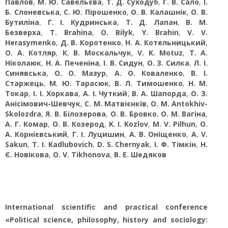
Павлов
,
М. Ю. Савельєва
,
Т. Д. Суходуб
,
Г. В. Сало
,
І.
Б. Слоневська
,
С. Ю. Пірошенко
,
О. В. Калашнік
,
О. В.
Бутиліна
,
Г. І. Кудринська
,
Т. Д. Лапан
,
В. М.
Безверха
,
T. Brahina
,
O. Bilyk
,
Y. Brahin
,
V. V.
Herasymenko
,
Д. В. Коротенко
,
Н. А. Котельницький
,
О. А. Котляр
,
К. В. Москальчук
,
V. K. Motuz
,
Т. А.
Ніколаюк
,
Н. А. Печеніна
,
І. В. Сидун
,
О. З. Силка
,
Л. І.
Синявська
,
О. О. Мазур
,
А. О. Коваленко
,
В. І.
Старжець
,
М. Ю. Тарасюк
,
В. Л. Тимошенко
,
Н. М.
Токар
,
І. І. Хоркава
,
А. І. Чуткий
,
В. А. Шапорда
,
О. З.
Анісімович-Шевчук
,
С. М. Матвієнків
,
O. M. Antokhiv-
Skolozdra
,
Я. В. Білозерова
,
О. В. Бровко
,
О. М. Вагіна
,
А. Г. Комар
,
О. В. Козерод
,
K. I. Kozlov
,
M. V. Pilhun
,
О.
А. Корнієвський
,
Г. І. Луцишин
,
А. В. Оніщенко
,
A. V.
Sakun
,
T. I. Kadlubovich
,
D. S. Chernyak
,
І. Ф. Тімкін
,
Н.
Є. Новікова
,
O. V. Tikhonova
,
В. Е. Шедяков
International scientific and practical conference
«Political science, philosophy, history and sociology: