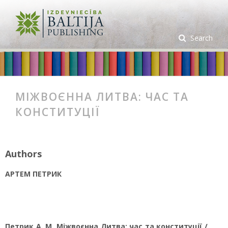
Search
МІЖВОЄННА ЛИТВА: ЧАС ТА
КОНСТИТУЦІЇ
Authors
АРТЕМ ПЕТРИК
Петрик А. М. Міжвоєнна Литва: час та конституції /