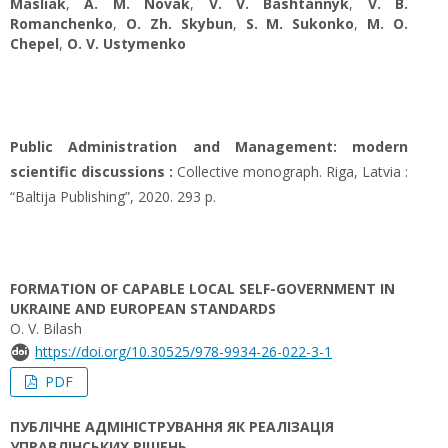
Masliak
,
A. M. Novak
,
V. V. Bashtannyk
,
V. В.
Romanchenko
,
O. Zh. Skybun
,
S. М. Sukonko
,
M. О.
Chepel
,
O. V. Ustymenko
Public Administration and Management: modern
scientific discussions :
Collective monograph. Riga, Latvia :
“Baltija Publishing”, 2020. 293 p.
FORMATION OF CAPABLE LOCAL SELF-GOVERNMENT IN
UKRAINE AND EUROPEAN STANDARDS
O. V. Bilash
https://doi.org/10.30525/978-9934-26-022-3-1
PDF
ПУБЛІЧНЕ АДМІНІСТРУВАННЯ ЯК РЕАЛІЗАЦІЯ
УПРАВЛІНСЬКИХ РІШЕНЬ