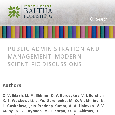
Search
PUBLIC ADMINISTRATION AND
MANAGEMENT: MODERN
SCIENTIFIC DISCUSSIONS
Authors
O. V. Bilash
,
M. M. Blikhar
,
O. V. Borovykov
,
V. I. Borshch
,
К. S. Wackowski
,
L. Yu. Gordiienko
,
M. O. Viakhiriev
,
N.
L. Gavkalova
,
Jain Pradeep Kumar
,
А. А. Holovka
,
V. V.
Gulay
,
N. V. Hrynoch
,
M. I. Karpa
,
O. O. Akimov
,
T. R.