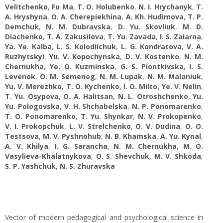
Velitchenko
,
Fu Ma
,
T. O. Holubenko
,
N. I. Hrychanyk
,
T.
А. Hryshyna
,
O. A. Cherepiekhina
,
A. Kh. Hudimova
,
T. P.
Demchuk
,
N. M. Dubravska
,
D. Yu. Skovliuk
,
M. D.
Diachenko
,
T. A. Zakusilova
,
T. Yu. Zavada
,
I. S. Zaiarna
,
Ya. Ye. Kalba
,
L. S. Kolodiichuk
,
L. G. Kondratova
,
V. A.
Ruzhytskyi
,
Yu. V. Kopochynska
,
D. V. Kostenko
,
N. M.
Chernukha
,
Ye. O. Kuzminska
,
G. S. Piontkivska
,
I. S.
Levenok
,
O. M. Semenog
,
N. M. Lupak
,
N. M. Malaniuk
,
Yu. V. Merezhko
,
T. O. Kychenko
,
l. O. Milto
,
Ye. V. Nelin
,
T. Yu. Osypova
,
O. A. Halitsan
,
N. L. Otroshchenko
,
Yu.
Yu. Pologovska
,
V. H. Shchabelska
,
N. P. Ponomarenko
,
T. O. Ponomarenko
,
T. Yu. Shynkar
,
N. V. Prokopenko
,
V. I. Prokopchuk
,
L. V. Strelchenko
,
O. V. Dudina
,
O. О.
Testsova
,
M. V. Pyshnohub
,
N. B. Khamska
,
A. Yu. Kynal
,
A. V. Khilya
,
I. G. Sarancha
,
N. M. Chernukha
,
M. О.
Vasylieva-Khalatnykova
,
O. S. Shevchuk
,
M. V. Shkoda
,
S. Р. Yashchuk
,
N. S. Zhuravska
Vector of modern pedagogical and psychological science in