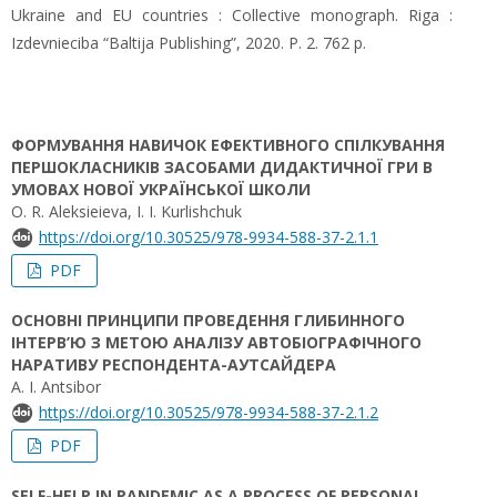
Ukraine and EU countries : Collective monograph. Riga :
Izdevnieciba “Baltija Publishing”, 2020. P. 2. 762 p.
ФОРМУВАННЯ НАВИЧОК ЕФЕКТИВНОГО СПІЛКУВАННЯ
ПЕРШОКЛАСНИКІВ ЗАСОБАМИ ДИДАКТИЧНОЇ ГРИ В
УМОВАХ НОВОЇ УКРАЇНСЬКОЇ ШКОЛИ
O. R. Aleksieieva, I. I. Kurlishchuk
https://doi.org/10.30525/978-9934-588-37-2.1.1
PDF
ОСНОВНІ ПРИНЦИПИ ПРОВЕДЕННЯ ГЛИБИННОГО
ІНТЕРВ’Ю З МЕТОЮ АНАЛІЗУ АВТОБІОГРАФІЧНОГО
НАРАТИВУ РЕСПОНДЕНТА-АУТСАЙДЕРА
A. І. Antsibor
https://doi.org/10.30525/978-9934-588-37-2.1.2
PDF
SELF-HELP IN PANDEMIC AS A PROCESS OF PERSONAL