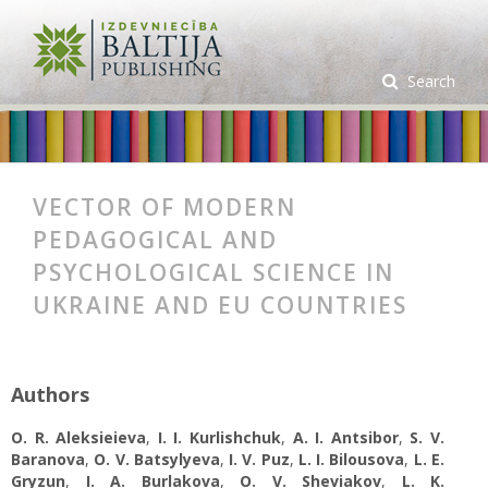
Search
VECTOR OF MODERN
PEDAGOGICAL AND
PSYCHOLOGICAL SCIENCE IN
UKRAINE AND EU COUNTRIES
Authors
O. R. Aleksieieva
,
I. I. Kurlishchuk
,
A. І. Antsibor
,
S. V.
Baranova
,
O. V. Batsylyeva
,
I. V. Puz
,
L. I. Bilousova
,
L. E.
Gryzun
,
I. A. Burlakova
,
O. V. Sheviakov
,
L. K.